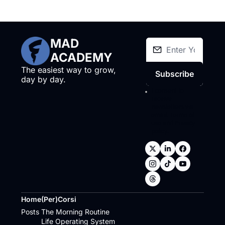
MAD 
ACADEMY
The easiest way to grow, 
Subscribe
day by day.
I consent to 
receive 
newsletters via 
email.
Terms of 
use
and
Privacy 
policy
.
Home
(Per)Corsi
Posts
The Morning Routine
Life Operating System