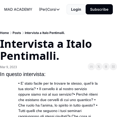
MAD ACADEMY
(Per)Corsi
Login
Subscribe
(Per)Corsi
The Morning Routine
Life Operating System
Home
Posts
Intervista a Italo Pentimalli.
Intervista a Italo 
The Reviews
Pentimalli.
Mar 9, 2023
In questo intervista:
• E’ stato facile per te trovare te stesso, quel’è la 
tua storia? • Il cervello è al nostro servizio 
oppure siamo noi al suo servizio?• Perché ritieni 
che esistano due cervelli di cui uno quantico? • 
Che ruolo ha l’anima, lo spirito in tutto questo? • 
Tutti quelli che seguono i tuoi seminari 
raggiungono gli stessi risultati?• Che cosa si 