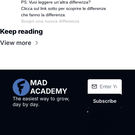
PS: Vuoi leggere un’altra differenza?
Clicca sul link sotto per scoprire le differenze 
che fanno la differenza:
Scopri una nuova differenza
Keep reading
View more
MAD 
ACADEMY
The easiest way to grow, 
Subscribe
day by day.
I consent to 
receive 
newsletters via 
email.
Terms of 
use
and
Privacy 