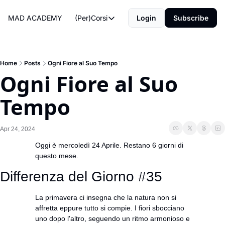
MAD ACADEMY
(Per)Corsi
Login
Subscribe
(Per)Corsi
The Morning Routine
Life Operating System
Home
Posts
Ogni Fiore al Suo Tempo
Ogni Fiore al Suo 
The Reviews
Tempo
Apr 24, 2024
Oggi è mercoledì 24 Aprile. Restano 6 giorni di 
questo mese.
Differenza del Giorno #35
La primavera ci insegna che la natura non si 
affretta eppure tutto si compie. I fiori sbocciano 
uno dopo l'altro, seguendo un ritmo armonioso e 