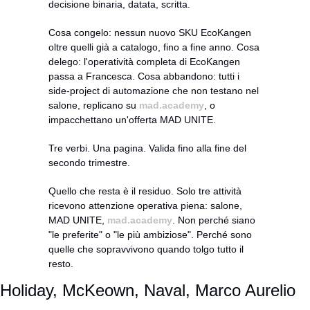
decisione binaria, datata, scritta.
Cosa congelo: nessun nuovo SKU EcoKangen 
oltre quelli già a catalogo, fino a fine anno. Cosa 
delego: l'operatività completa di EcoKangen 
passa a Francesca. Cosa abbandono: tutti i 
side-project di automazione che non testano nel 
salone, replicano su 
mad.academy
, o 
impacchettano un'offerta MAD UNITE.
Tre verbi. Una pagina. Valida fino alla fine del 
secondo trimestre.
Quello che resta è il residuo. Solo tre attività 
ricevono attenzione operativa piena: salone, 
MAD UNITE, 
mad.academy
. Non perché siano 
"le preferite" o "le più ambiziose". Perché sono 
quelle che sopravvivono quando tolgo tutto il 
resto.
Holiday, McKeown, Naval, Marco Aurelio