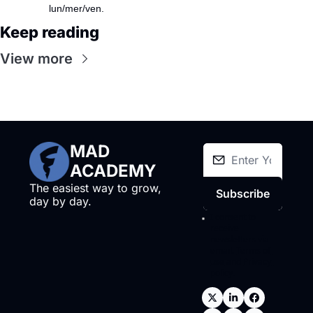
lun/mer/ven.
Keep reading
View more
MAD 
ACADEMY
The easiest way to grow, 
Subscribe
day by day.
I consent to 
receive 
newsletters via 
email.
Terms of 
use
and
Privacy 
policy
.