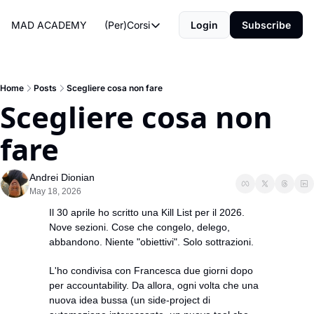
MAD ACADEMY
(Per)Corsi
Login
Subscribe
(Per)Corsi
The Morning Routine
Life Operating System
Home
Posts
Scegliere cosa non fare
Scegliere cosa non 
The Reviews
fare
Andrei Dionian
May 18, 2026
Il 30 aprile ho scritto una Kill List per il 2026. 
Nove sezioni. Cose che congelo, delego, 
abbandono. Niente "obiettivi". Solo sottrazioni.
L'ho condivisa con Francesca due giorni dopo 
per accountability. Da allora, ogni volta che una 
nuova idea bussa (un side-project di 