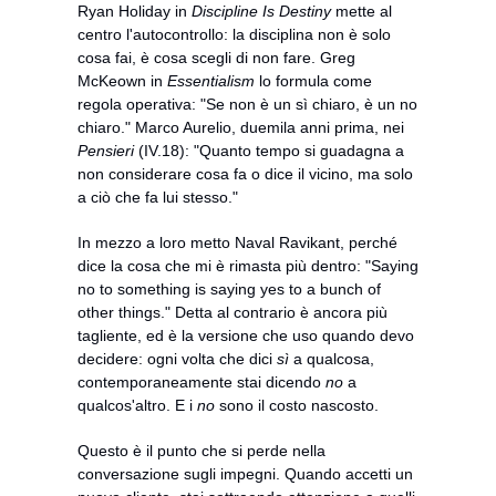
Ryan Holiday in 
Discipline Is Destiny
 mette al 
centro l'autocontrollo: la disciplina non è solo 
cosa fai, è cosa scegli di non fare. Greg 
McKeown in 
Essentialism
 lo formula come 
regola operativa: "Se non è un sì chiaro, è un no 
chiaro." Marco Aurelio, duemila anni prima, nei 
Pensieri
 (IV.18): "Quanto tempo si guadagna a 
non considerare cosa fa o dice il vicino, ma solo 
a ciò che fa lui stesso."
In mezzo a loro metto Naval Ravikant, perché 
dice la cosa che mi è rimasta più dentro: "Saying 
no to something is saying yes to a bunch of 
other things." Detta al contrario è ancora più 
tagliente, ed è la versione che uso quando devo 
decidere: ogni volta che dici 
sì
 a qualcosa, 
contemporaneamente stai dicendo 
no
 a 
qualcos'altro. E i 
no
 sono il costo nascosto.
Questo è il punto che si perde nella 
conversazione sugli impegni. Quando accetti un 