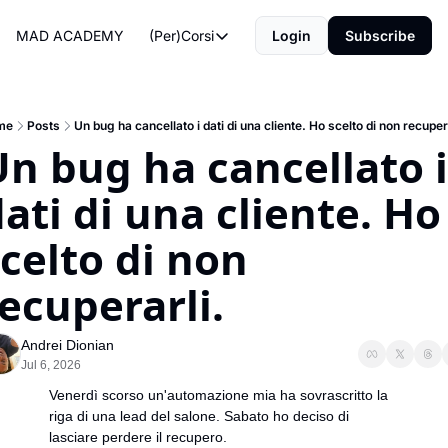
MAD ACADEMY
(Per)Corsi
Login
Subscribe
(Per)Corsi
The Morning Routine
Life Operating System
me
Posts
Un bug ha cancellato i dati di una cliente. Ho scelto di non recupera
n bug ha cancellato i 
The Reviews
ati di una cliente. Ho 
celto di non 
ecuperarli.
Andrei Dionian
Jul 6, 2026
Venerdì scorso un'automazione mia ha sovrascritto la 
riga di una lead del salone. Sabato ho deciso di 
lasciare perdere il recupero.