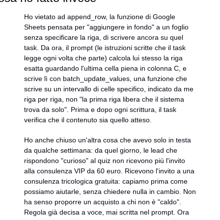
Ho vietato ad append_row, la funzione di Google 
Sheets pensata per "aggiungere in fondo" a un foglio 
senza specificare la riga, di scrivere ancora su quel 
task. Da ora, il prompt (le istruzioni scritte che il task 
legge ogni volta che parte) calcola lui stesso la riga 
esatta guardando l'ultima cella piena in colonna C, e 
scrive lì con batch_update_values, una funzione che 
scrive su un intervallo di celle specifico, indicato da me 
riga per riga, non "la prima riga libera che il sistema 
trova da solo". Prima e dopo ogni scrittura, il task 
verifica che il contenuto sia quello atteso.
Ho anche chiuso un'altra cosa che avevo solo in testa 
da qualche settimana: da quel giorno, le lead che 
rispondono "curioso" al quiz non ricevono più l'invito 
alla consulenza VIP da 60 euro. Ricevono l'invito a una 
consulenza tricologica gratuita: capiamo prima come 
possiamo aiutarle, senza chiedere nulla in cambio. Non 
ha senso proporre un acquisto a chi non è "caldo". 
Regola già decisa a voce, mai scritta nel prompt. Ora 