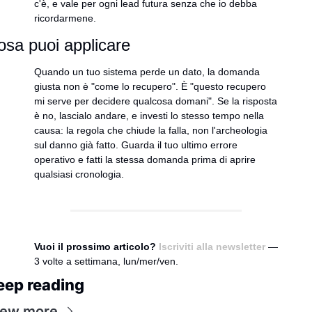
c'è, e vale per ogni lead futura senza che io debba 
ricordarmene.
osa puoi applicare
Quando un tuo sistema perde un dato, la domanda 
giusta non è "come lo recupero". È "questo recupero 
mi serve per decidere qualcosa domani". Se la risposta 
è no, lascialo andare, e investi lo stesso tempo nella 
causa: la regola che chiude la falla, non l'archeologia 
sul danno già fatto. Guarda il tuo ultimo errore 
operativo e fatti la stessa domanda prima di aprire 
qualsiasi cronologia.
Vuoi il prossimo articolo?
Iscriviti alla newsletter
 — 
3 volte a settimana, lun/mer/ven.
eep reading
iew more