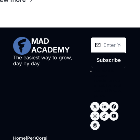
MAD 
ACADEMY
The easiest way to grow, 
Subscribe
day by day.
I consent to 
receive 
newsletters via 
email.
Terms of 
use
and
Privacy 
policy
.
Home
(Per)Corsi