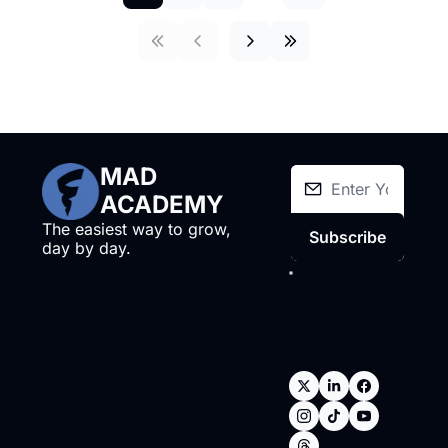
MAD 
ACADEMY
The easiest way to grow, 
Subscribe
day by day.
I consent to 
receive 
newsletters via 
email.
Terms of 
use
and
Privacy 
policy
.