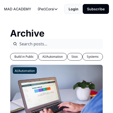
MAD ACADEMY
(Per)Corsi
Login
Subscribe
(Per)Corsi
The Morning Routine
Archive
Life Operating System
The Reviews
Build in Public
AI/Automation
Stoic
Systems
AI/Automation