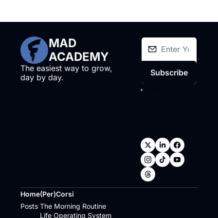
MAD 
ACADEMY
The easiest way to grow, 
Subscribe
day by day.
I consent to 
receive 
newsletters via 
email.
Terms of 
use
and
Privacy 
policy
.
Home
(Per)Corsi
Posts
The Morning Routine
Life Operating System