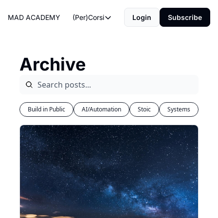
MAD ACADEMY
(Per)Corsi
Login
Subscribe
(Per)Corsi
The Morning Routine
Archive
Life Operating System
The Reviews
Build in Public
AI/Automation
Stoic
Systems