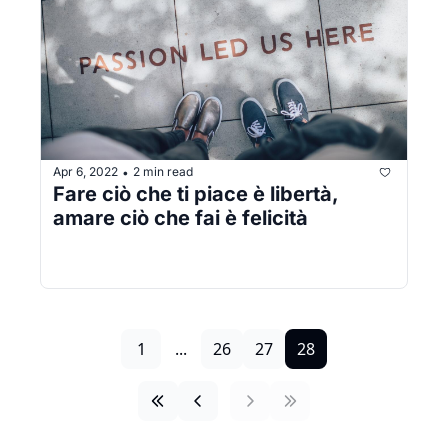
Apr 6, 2022
2 min read
•
Fare ciò che ti piace è libertà, 
amare ciò che fai è felicità
1
...
26
27
28