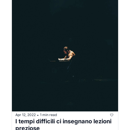
Apr 12, 2022
1 min read
•
I tempi difficili ci insegnano lezioni 
preziose