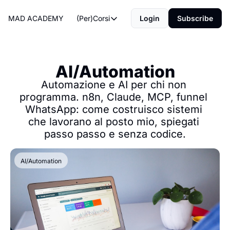
MAD ACADEMY
(Per)Corsi
Login
Subscribe
(Per)Corsi
The Morning Routine
Life Operating System
AI/Automation
The Reviews
Automazione e AI per chi non 
programma. n8n, Claude, MCP, funnel 
WhatsApp: come costruisco sistemi 
che lavorano al posto mio, spiegati 
passo passo e senza codice.
AI/Automation