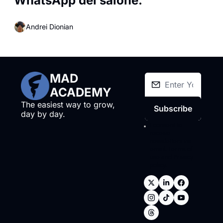
WhatsApp del salone.
Andrei Dionian
MAD 
ACADEMY
The easiest way to grow, 
Subscribe
day by day.
I consent to 
receive 
newsletters via 
email.
Terms of 
use
and
Privacy 
policy
.